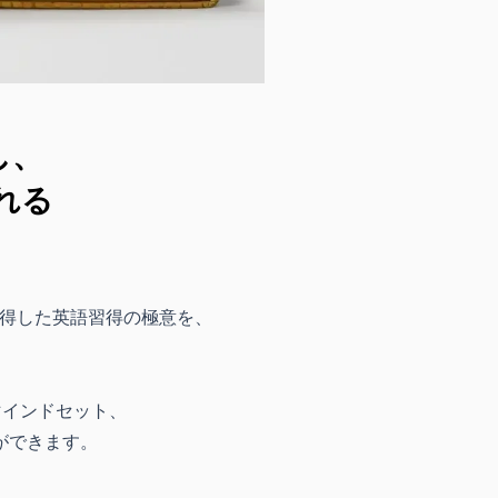
し、
れる
体得した英語習得の極意を、
マインドセット、
ができます。