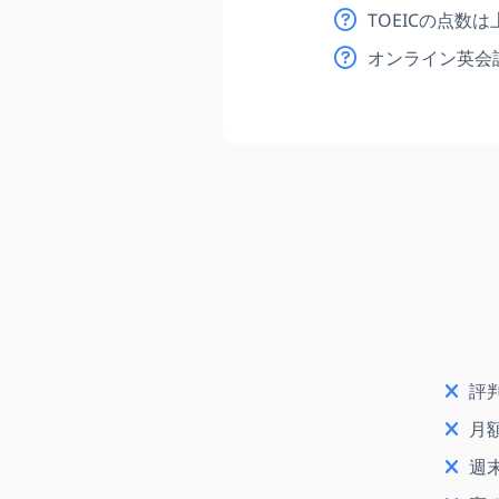
TOEICの点
オンライン英会話
評
月
週