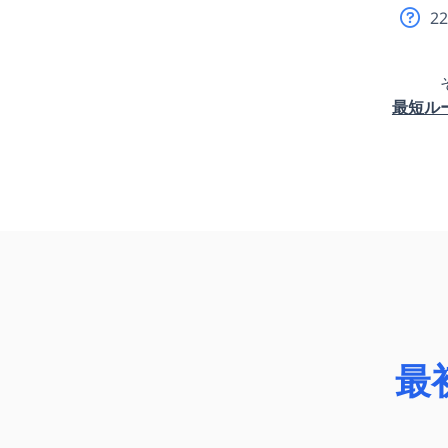
2
最短ル
最