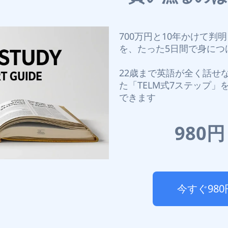
700万円と10年かけて判
を、たった5日間で身につ
22歳まで英語が全く話せ
た「TELM式7ステップ
できます
980
今すぐ98