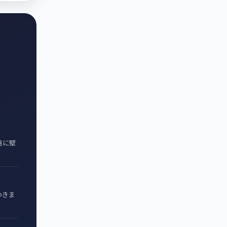
遠に壁
つきま