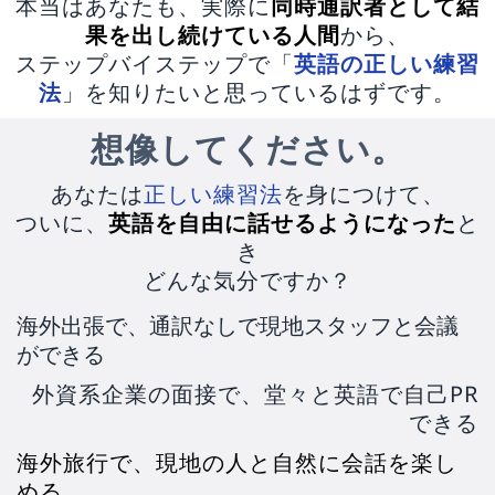
本当はあなたも、実際に
同時通訳者として結
果を出し続けている人間
から、
ステップバイステップで「
英語の正しい練習
法
」を知りたいと思っているはずです。
想像してください。
あなたは
正しい練習法
を身につけて、
ついに、
英語を自由に話せるようになった
と
き
どんな気分ですか？
海外出張で、通訳なしで現地スタッフと会議
ができる
外資系企業の面接で、堂々と英語で自己PR
できる
海外旅行で、現地の人と自然に会話を楽し
める