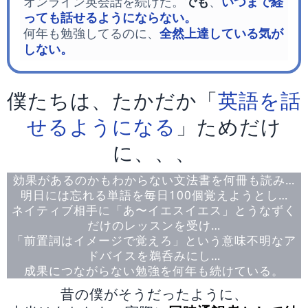
オンライン英会話を続けた。
でも
、
いつまで経
っても話せるようにならない。
何年も勉強してるのに、
全然上達している気が
しない。
僕たちは、たかだか「
英語を話
せるようになる
」ためだけ
に、、、
効果があるのかもわからない文法書を何冊も読み…
明日には忘れる単語を毎日100個覚えようとし…
ネイティブ相手に「あ〜イエスイエス」とうなずく
だけのレッスンを受け…
「前置詞はイメージで覚えろ」という意味不明なア
ドバイスを鵜呑みにし…
成果につながらない勉強を何年も続けている。
昔の僕がそうだったように、