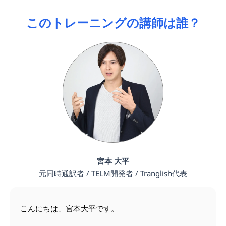
る
- 3日間で自分が変わったことを実感すること
間違えることを恐れないでください。この3日間は
- 1年後の自分の姿が具体的にイメージできる
このトレーニングの講師は誰？
なぜなら、英語学習で最も重要なのは「継続」だ
また、「楽に、簡単に」という嘘をつかず、必要
誰もあなたを評価しません。
これだけで十分です。
からです。
な努力を正直に伝える点も大きな違いです。
この3日間チャレンジでは、その「正しい方法」を
体験していただきます。
途中で「ついていけない」と思っても心配しない
1日だけでは:
本気で英語をマスターしたい方のためのメソッド
でください。すべてを完璧に理解する必要はあり
- 学んだことが定着しない
です。
そして、正しい方法で継続すれば、必ず到達でき
ません。
- 「分かった気になって」終わる
ます。
- 変化を実感できない
3日間やり切ると:
- 学んだことが定着する
- 「できる」という実感が生まれる
- 自分が変わったことを明確に感じられる
宮本 大平
元同時通訳者 / TELM開発者 / Tranglish代表
1日目で「面白い」と思ったら、ぜひ2日目、3日目
も続けてください。
こんにちは、宮本大平です。
3日間やり切ったあなたは、本物の行動者です。