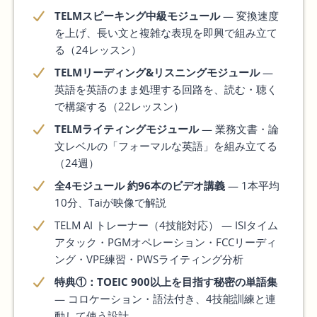
TELMスピーキング中級モジュール
— 変換速度
を上げ、長い文と複雑な表現を即興で組み立て
る（24レッスン）
TELMリーディング&リスニングモジュール
—
英語を英語のまま処理する回路を、読む・聴く
で構築する（22レッスン）
TELMライティングモジュール
— 業務文書・論
文レベルの「フォーマルな英語」を組み立てる
（24週）
全4モジュール 約96本のビデオ講義
— 1本平均
10分、Taiが映像で解説
TELM AI トレーナー（4技能対応） — ISIタイム
アタック・PGMオペレーション・FCCリーディ
ング・VPE練習・PWSライティング分析
特典①：TOEIC 900以上を目指す秘密の単語集
— コロケーション・語法付き、4技能訓練と連
動して使う設計